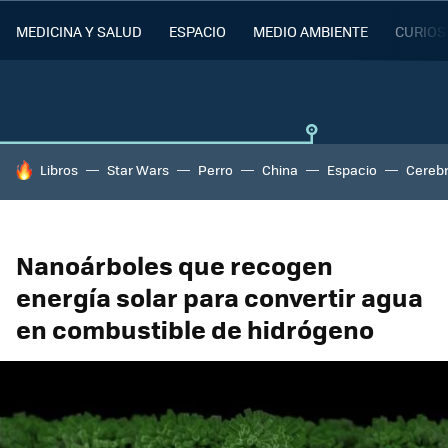
MEDICINA Y SALUD
ESPACIO
MEDIO AMBIENTE
CURIOS
HOY SE HABLA DE
Libros
Star Wars
Perro
China
Espacio
Cereb
Nanoárboles que recogen
energía solar para convertir agua
en combustible de hidrógeno