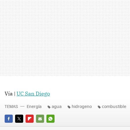
Vía |
UC San Diego
TEMAS
Energía
agua
hidrogeno
combustible
FACEBOOK
TWITTER
FLIPBOARD
E-
WHATSAPP