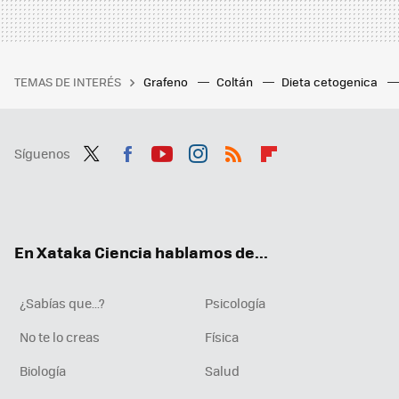
TEMAS DE INTERÉS
Grafeno
Coltán
Dieta cetogenica
Síguenos
Twit
Fac
You
Inst
RSS
Flip
ter
ebo
tub
agr
boa
ok
e
am
rd
En Xataka Ciencia hablamos de...
¿Sabías que...?
Psicología
No te lo creas
Física
Biología
Salud