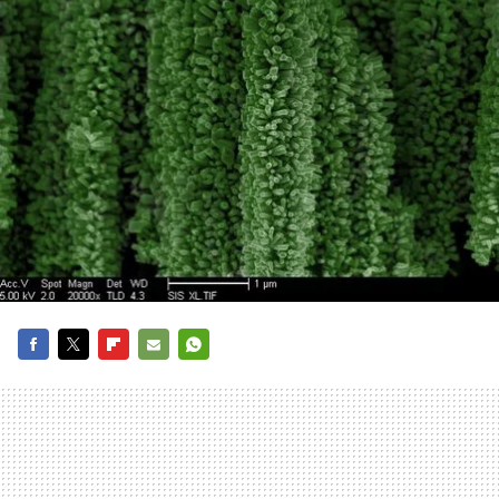
FACEBOOK
TWITTER
FLIPBOARD
E-
WHATSAPP
MAIL