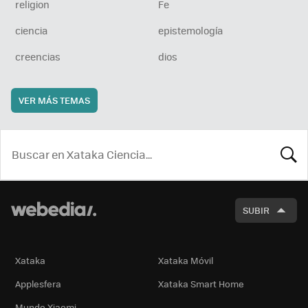
religion
Fe
ciencia
epistemología
creencias
dios
VER MÁS TEMAS
BUSCA
SUBIR
Xataka
Xataka Móvil
Applesfera
Xataka Smart Home
Mundo Xiaomi