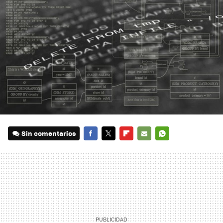
Sin comentarios
FACEBOOK
TWITTER
FLIPBOARD
E-
WHATSAPP
MAIL