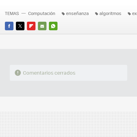
TEMAS
Computación
enseñanza
algoritmos
e
FACEBOOK
TWITTER
FLIPBOARD
E-
WHATSAPP
MAIL
Comentarios cerrados