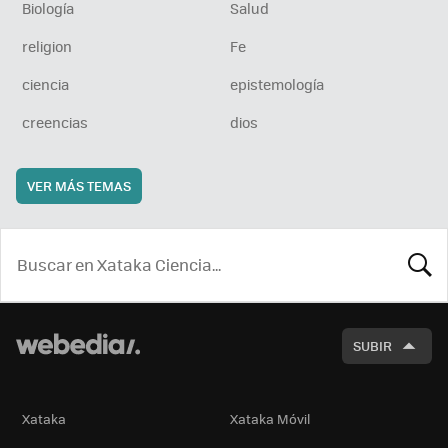
Biología
Salud
religion
Fe
ciencia
epistemología
creencias
dios
VER MÁS TEMAS
BUSCA
SUBIR
Xataka
Xataka Móvil