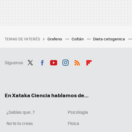
TEMAS DE INTERÉS
Grafeno
Coltán
Dieta cetogenica
Síguenos
Twit
Fac
You
Inst
RSS
Flip
ter
ebo
tub
agr
boa
ok
e
am
rd
En Xataka Ciencia hablamos de...
¿Sabías que...?
Psicología
No te lo creas
Física