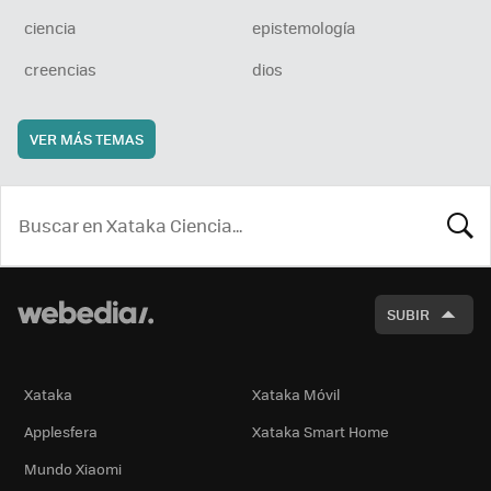
ciencia
epistemología
creencias
dios
VER MÁS TEMAS
BUSCA
SUBIR
Xataka
Xataka Móvil
Applesfera
Xataka Smart Home
Mundo Xiaomi