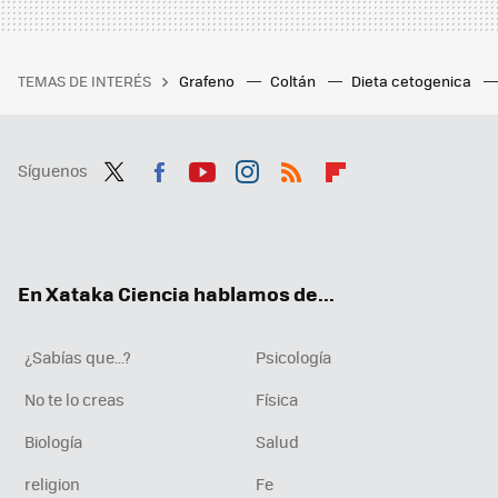
TEMAS DE INTERÉS
Grafeno
Coltán
Dieta cetogenica
Síguenos
Twit
Fac
You
Inst
RSS
Flip
ter
ebo
tub
agr
boa
ok
e
am
rd
En Xataka Ciencia hablamos de...
¿Sabías que...?
Psicología
No te lo creas
Física
Biología
Salud
religion
Fe