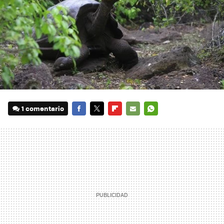
1 comentario
FACEBOOK
TWITTER
FLIPBOARD
E-
WHATSAPP
MAIL