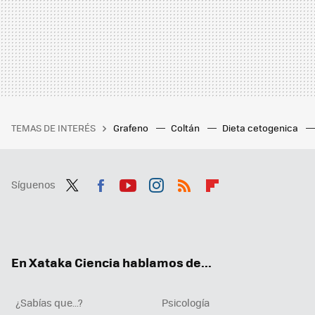
TEMAS DE INTERÉS
Grafeno
Coltán
Dieta cetogenica
Síguenos
Twit
Fac
You
Inst
RSS
Flip
ter
ebo
tub
agr
boa
ok
e
am
rd
En Xataka Ciencia hablamos de...
¿Sabías que...?
Psicología