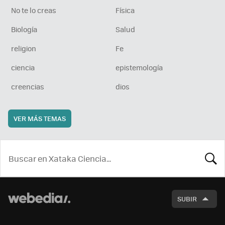
No te lo creas
Física
Biología
Salud
religion
Fe
ciencia
epistemología
creencias
dios
VER MÁS TEMAS
BUSCA
SUBIR