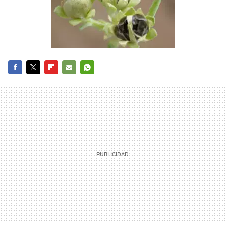
FACEBOOK
TWITTER
FLIPBOARD
E-
WHATSAPP
MAIL