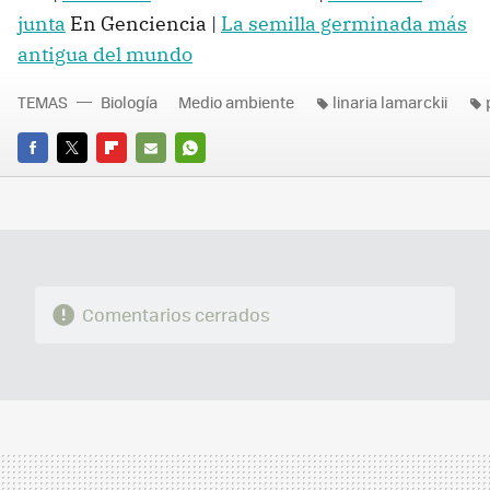
junta
En Genciencia |
La semilla germinada más
antigua del mundo
TEMAS
Biología
Medio ambiente
linaria lamarckii
FACEBOOK
TWITTER
FLIPBOARD
E-
WHATSAPP
MAIL
Comentarios cerrados