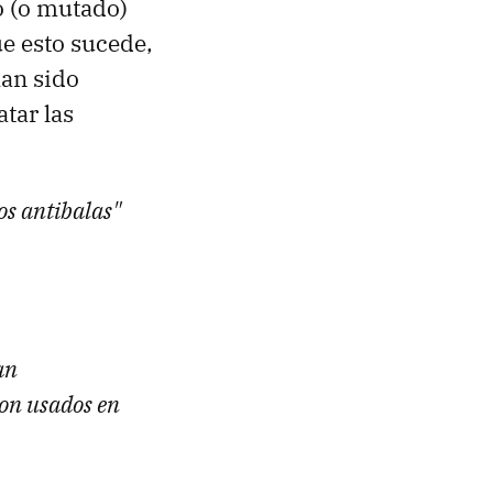
o (o mutado)
ue esto sucede,
han sido
tar las
os antibalas"
an
n usados ​​en