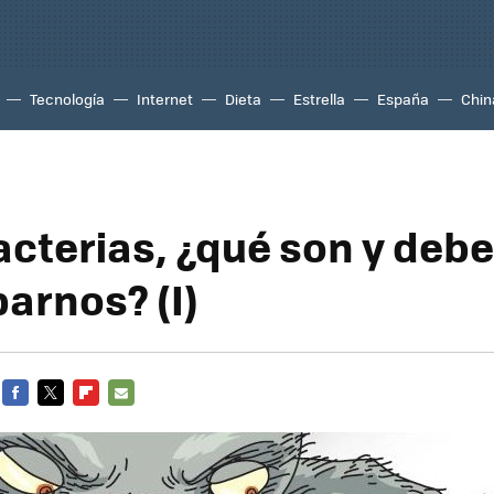
Tecnología
Internet
Dieta
Estrella
España
Chin
cterias, ¿qué son y deb
arnos? (I)
FACEBOOK
TWITTER
FLIPBOARD
E-
MAIL