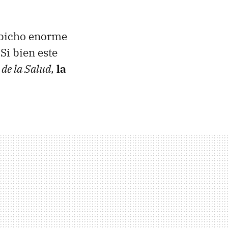
 bicho enorme
Si bien este
de la Salud
,
la