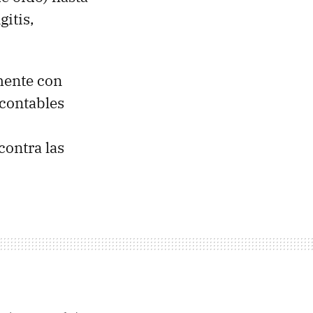
itis,
lmente con
ncontables
 contra las