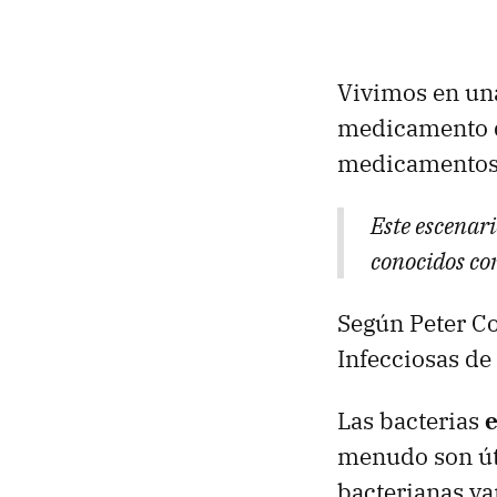
Vivimos en un
medicamento qu
medicamentos
Este escenari
conocidos co
Según Peter Co
Infecciosas de
Las bacterias
e
menudo son úti
bacterianas va