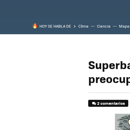
HOY SE HABLA DE
Clima
Ciencia
Mapa
Superba
preocup
2 comentarios