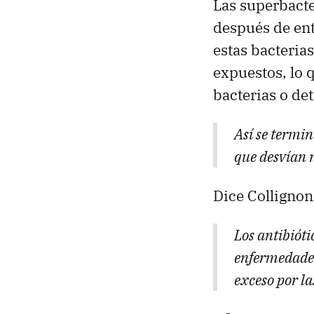
Las superbacte
después de ent
estas bacterias
expuestos, lo 
bacterias o de
Así se termin
que desvían n
Dice Collignon
Los antibiót
enfermedades
exceso por la