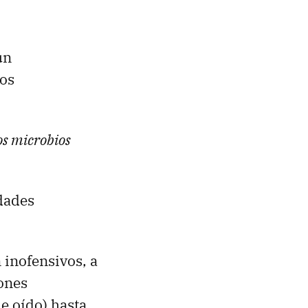
un
tos
tos microbios
dades
n inofensivos, a
ones
e oído) hasta