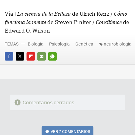
Vía |
La ciencia de la Belleza
de Ulrich Renz /
Cómo
funciona la mente
de Steven Pinker /
Consilience
de
Edward O. Wilson
TEMAS
Biología
Psicología
Genética
neurobiología
FACEBOOK
TWITTER
FLIPBOARD
E-
WHATSAPP
MAIL
Comentarios cerrados
VER
7 COMENTARIOS