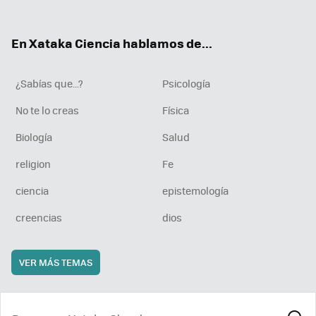
ter
ebo
tub
agr
boa
ok
e
am
rd
En Xataka Ciencia hablamos de...
¿Sabías que...?
Psicología
No te lo creas
Física
Biología
Salud
religion
Fe
ciencia
epistemología
creencias
dios
VER MÁS TEMAS