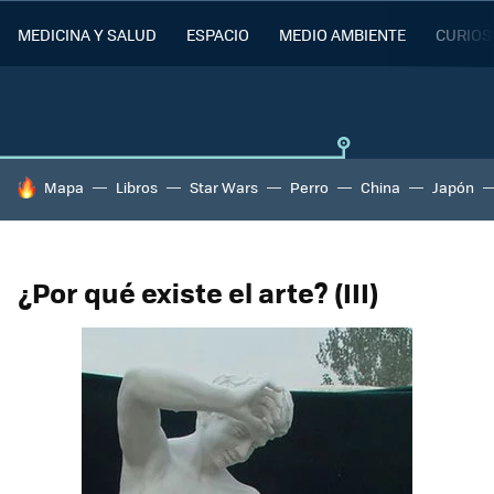
MEDICINA Y SALUD
ESPACIO
MEDIO AMBIENTE
CURIOS
HOY SE HABLA DE
Mapa
Libros
Star Wars
Perro
China
Japón
¿Por qué existe el arte? (III)