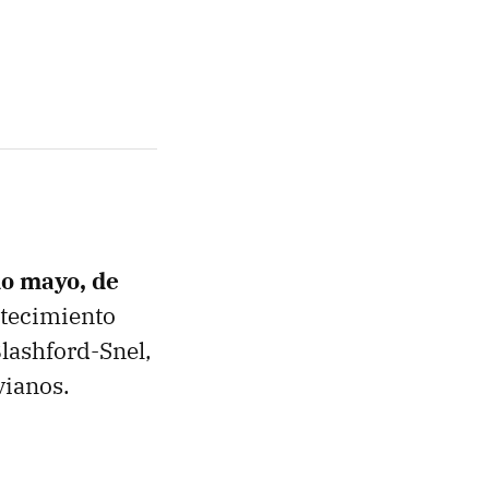
do mayo, de
ntecimiento
Blashford-Snel,
vianos.