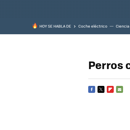
HOY SE HABLA DE
Coche eléctrico
Ciencia
Perros 
FACEBOOK
TWITTER
FLIPBOARD
E-
MAIL