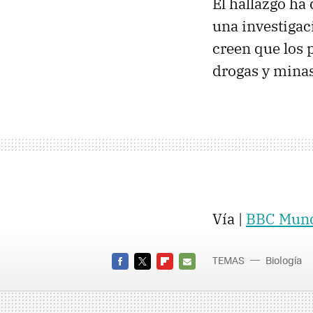
El hallazgo ha 
una investigac
creen que los 
drogas y minas
Vía |
BBC Mun
TEMAS
Biología
FACEBOOK
TWITTER
FLIPBOARD
E-
MAIL