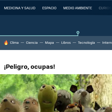
MEDICINA Y SALUD
ESPACIO
MEDIO AMBIENTE
CURIOS
HOY SE HABLA DE
Clima
Ciencia
Mapa
Libros
Tecnología
Intern
¡Peligro, ocupas!