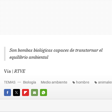
Son bombas biológicas capaces de transtornar el
equilibrio ambiental
Vía |
RTVE
TEMAS
Biología
Medio ambiente
hombre
animale
FACEBOOK
TWITTER
FLIPBOARD
E-
WHATSAPP
MAIL