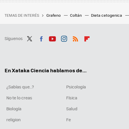
TEMAS DE INTERÉS
Grafeno
Coltán
Dieta cetogenica
Síguenos
Twit
Fac
You
Inst
RSS
Flip
ter
ebo
tub
agr
boa
ok
e
am
rd
En Xataka Ciencia hablamos de...
¿Sabías que...?
Psicología
No te lo creas
Física
Biología
Salud
religion
Fe