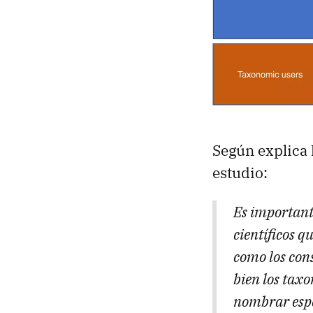
Según explica
estudio:
Es importante
científicos q
como los con
bien los tax
nombrar espe