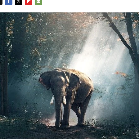
FACEBOOK
TWITTER
FLIPBOARD
E-
MAIL