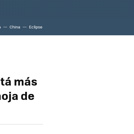
a
China
Eclipse
stá más
hoja de