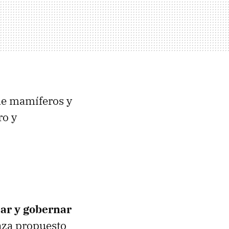
sde mamíferos y
ro y
ear y gobernar
nza propuesto