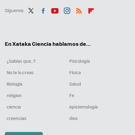
Síguenos
Twit
Fac
You
Inst
RSS
Flip
ter
ebo
tub
agr
boa
ok
e
am
rd
En Xataka Ciencia hablamos de...
¿Sabías que...?
Psicología
No te lo creas
Física
Biología
Salud
religion
Fe
ciencia
epistemología
creencias
dios