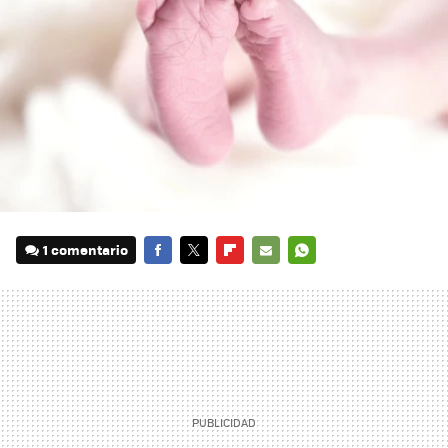
1 comentario
FACEBOOK
TWITTER
FLIPBOARD
E-
WHATSAPP
MAIL