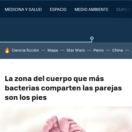
MEDICINA Y SALUD
ESPACIO
MEDIO AMBIENTE
CURIOS
HOY SE HABLA DE
Ciencia ficción
Mapa
Star Wars
Perro
China
La zona del cuerpo que más
bacterias comparten las parejas
son los pies