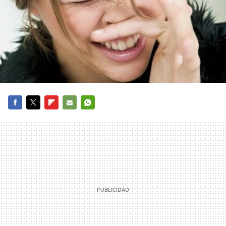
FACEBOOK
TWITTER
FLIPBOARD
E-
WHATSAPP
MAIL