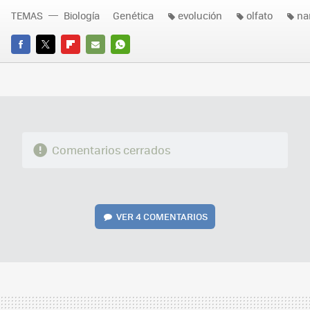
TEMAS
Biología
Genética
evolución
olfato
na
FACEBOOK
TWITTER
FLIPBOARD
E-
WHATSAPP
MAIL
Comentarios cerrados
VER
4 COMENTARIOS