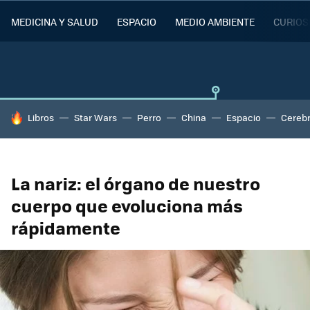
MEDICINA Y SALUD
ESPACIO
MEDIO AMBIENTE
CURIOS
HOY SE HABLA DE
Libros
Star Wars
Perro
China
Espacio
Cereb
La nariz: el órgano de nuestro
cuerpo que evoluciona más
rápidamente