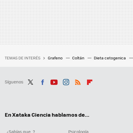
TEMAS DE INTERÉS
Grafeno
Coltán
Dieta cetogenica
Síguenos
Twit
Fac
You
Inst
RSS
Flip
ter
ebo
tub
agr
boa
ok
e
am
rd
En Xataka Ciencia hablamos de...
¿Sabías que...?
Psicología