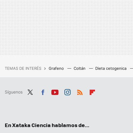
TEMAS DE INTERÉS
Grafeno
Coltán
Dieta cetogenica
Síguenos
Twit
Fac
You
Inst
RSS
Flip
ter
ebo
tub
agr
boa
ok
e
am
rd
En Xataka Ciencia hablamos de...