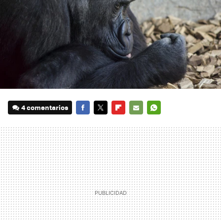
4 comentarios
FACEBOOK
TWITTER
FLIPBOARD
E-
WHATSAPP
MAIL