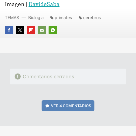
Imagen |
DavideSaba
TEMAS
Biología
primates
cerebros
FACEBOOK
TWITTER
FLIPBOARD
E-
WHATSAPP
MAIL
Comentarios cerrados
VER
4 COMENTARIOS