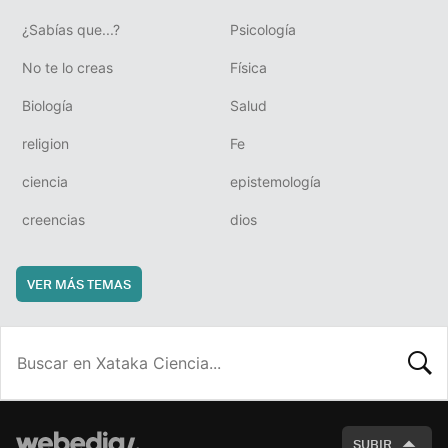
¿Sabías que...?
Psicología
No te lo creas
Física
Biología
Salud
religion
Fe
ciencia
epistemología
creencias
dios
VER MÁS TEMAS
BUSCA
SUBIR