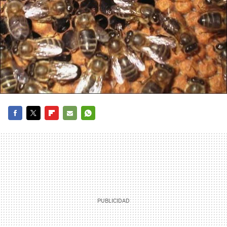
FACEBOOK
TWITTER
FLIPBOARD
E-
WHATSAPP
MAIL