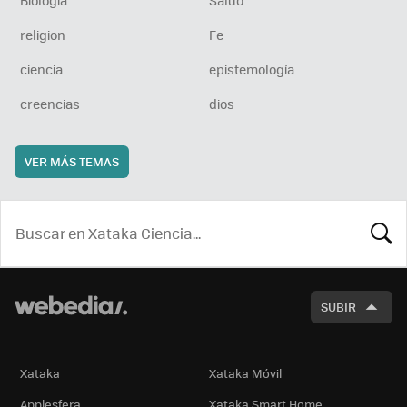
religion
Fe
ciencia
epistemología
creencias
dios
VER MÁS TEMAS
BUSCA
SUBIR
Xataka
Xataka Móvil
Applesfera
Xataka Smart Home