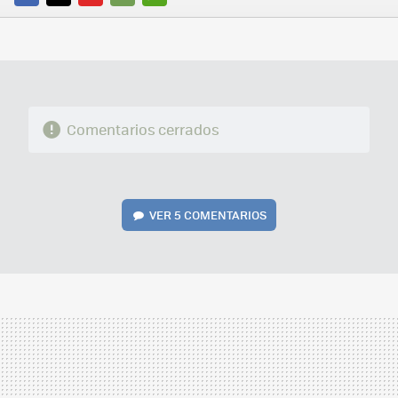
FACEBOOK
TWITTER
FLIPBOARD
E-
WHATSAPP
MAIL
Comentarios cerrados
VER
5 COMENTARIOS