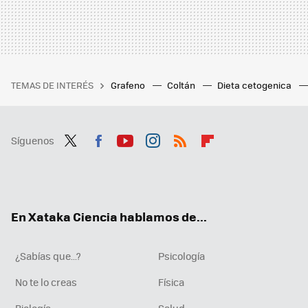
TEMAS DE INTERÉS
Grafeno
Coltán
Dieta cetogenica
Síguenos
Twit
Fac
You
Inst
RSS
Flip
ter
ebo
tub
agr
boa
ok
e
am
rd
En Xataka Ciencia hablamos de...
¿Sabías que...?
Psicología
No te lo creas
Física
Biología
Salud