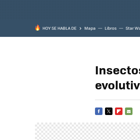
HOY SE HABLA DE
Mapa
Libros
Star W
Insecto
evoluti
FACEBOOK
TWITTER
FLIPBOARD
E-
MAIL