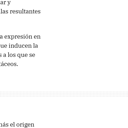
ar y
las resultantes
la expresión en
que inducen la
 a los que se
táceos.
ás el origen