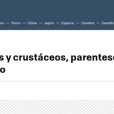
ars
Perro
China
Japón
Espacio
Cerebro
Gasolin
s y crustáceos, parente
vo