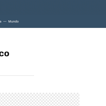
a
Mundo
sco