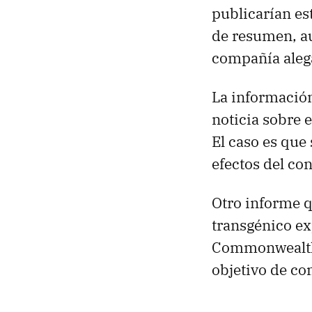
publicarían e
de resumen, au
compañía alega
La información
noticia sobre
El caso es que 
efectos del co
Otro informe q
transgénico ex
Commonwealth S
objetivo de co