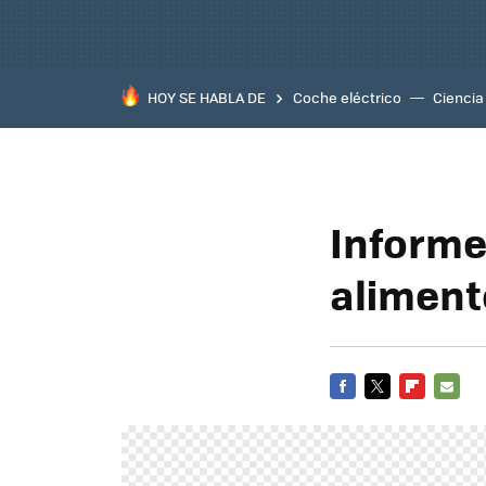
HOY SE HABLA DE
Coche eléctrico
Ciencia
Informe
aliment
FACEBOOK
TWITTER
FLIPBOARD
E-
MAIL