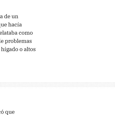
ia de un
que hacía
relataba como
 de problemas
 hígado o altos
có que