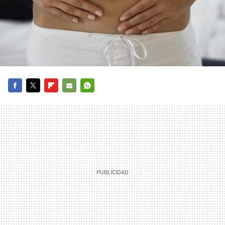
FACEBOOK
TWITTER
FLIPBOARD
E-
WHATSAPP
MAIL