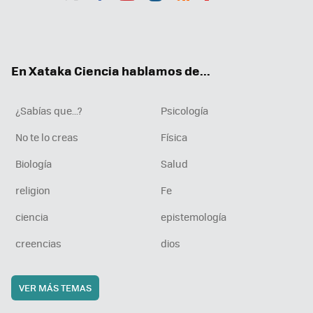
Twit
Fac
You
Inst
RSS
Flip
ter
ebo
tub
agr
boa
ok
e
am
rd
En Xataka Ciencia hablamos de...
¿Sabías que...?
Psicología
No te lo creas
Física
Biología
Salud
religion
Fe
ciencia
epistemología
creencias
dios
VER MÁS TEMAS