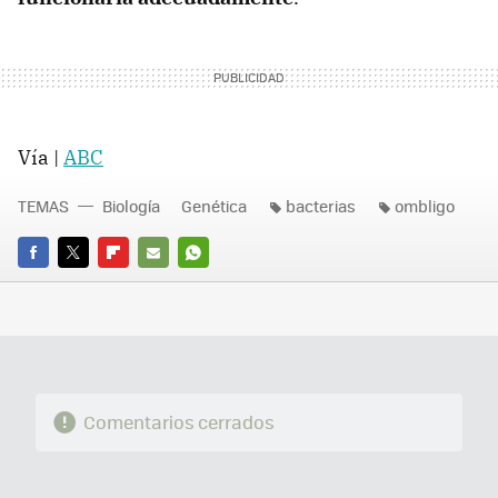
Vía |
ABC
TEMAS
Biología
Genética
bacterias
ombligo
FACEBOOK
TWITTER
FLIPBOARD
E-
WHATSAPP
MAIL
Comentarios cerrados