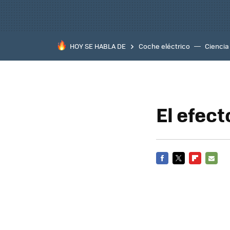
HOY SE HABLA DE
Coche eléctrico
Ciencia
El efec
FACEBOOK
TWITTER
FLIPBOARD
E-
MAIL