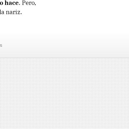
lo hace
. Pero,
la nariz.
as