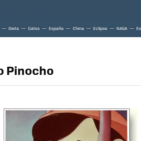
Dieta
Gatos
España
China
Eclipse
NASA
Es
to Pinocho