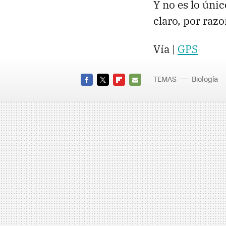
Y no es lo únic
claro, por razo
Vía |
GPS
TEMAS
Biología
FACEBOOK
TWITTER
FLIPBOARD
E-
MAIL