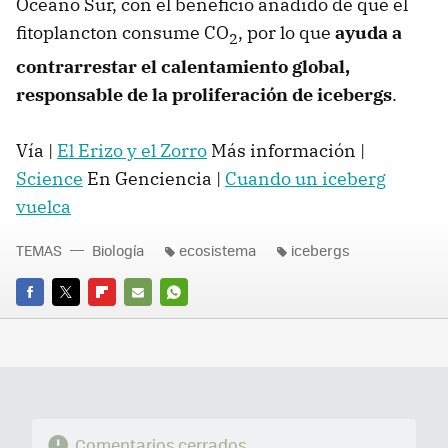
Océano Sur, con el beneficio añadido de que el
fitoplancton consume CO
, por lo que
ayuda a
2
contrarrestar el calentamiento global,
responsable de la proliferación de icebergs
.
Vía |
El Erizo y el Zorro
Más información |
Science
En Genciencia |
Cuando un iceberg
vuelca
TEMAS
Biología
ecosistema
icebergs
FACEBOOK
TWITTER
FLIPBOARD
E-
WHATSAPP
MAIL
Comentarios cerrados