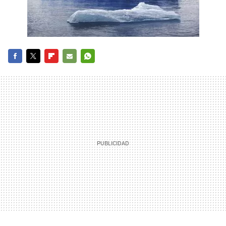
FACEBOOK
TWITTER
FLIPBOARD
E-
WHATSAPP
MAIL