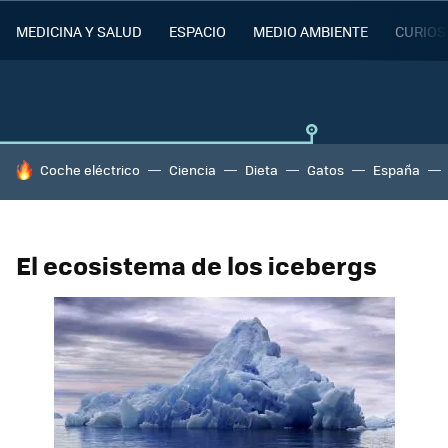
MEDICINA Y SALUD
ESPACIO
MEDIO AMBIENTE
CURIOS
HOY SE HABLA DE
Coche eléctrico
Ciencia
Dieta
Gatos
España
El ecosistema de los icebergs