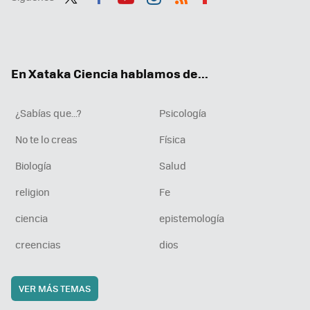
Twit
Fac
You
Inst
RSS
Flip
ter
ebo
tub
agr
boa
ok
e
am
rd
En Xataka Ciencia hablamos de...
¿Sabías que...?
Psicología
No te lo creas
Física
Biología
Salud
religion
Fe
ciencia
epistemología
creencias
dios
VER MÁS TEMAS