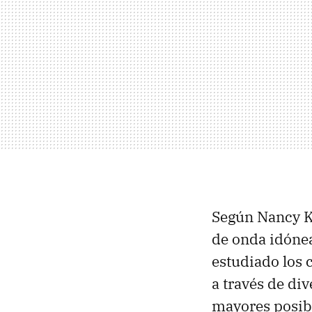
Según Nancy Ki
de onda idóneas
estudiado los 
a través de div
mayores posibi