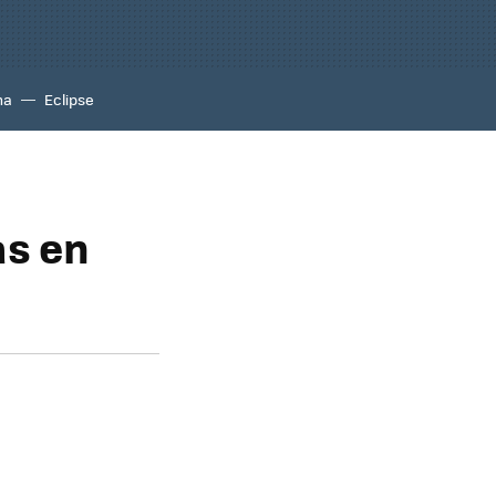
na
Eclipse
as en