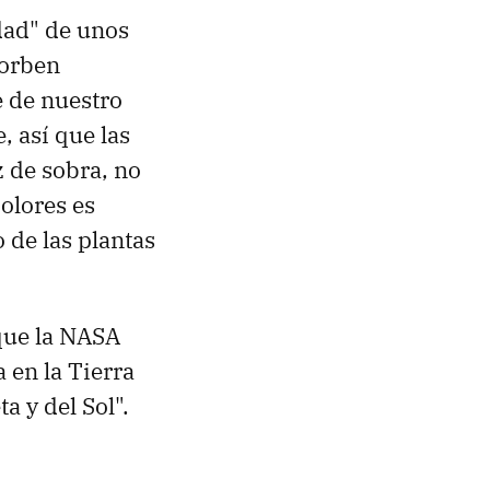
idad" de unos
sorben
e de nuestro
, así que las
z de sobra, no
colores es
o de las plantas
que la NASA
 en la Tierra
a y del Sol".