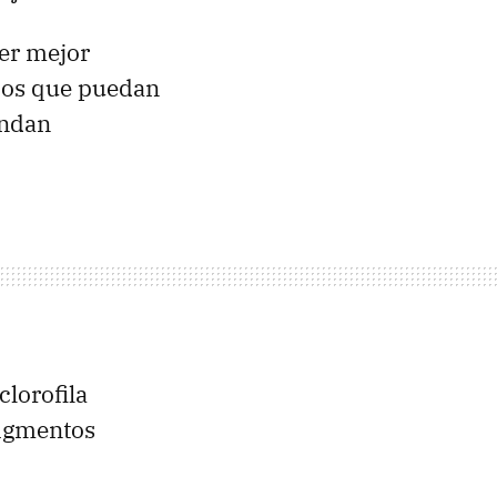
cer mejor
cios que puedan
endan
clorofila
pigmentos