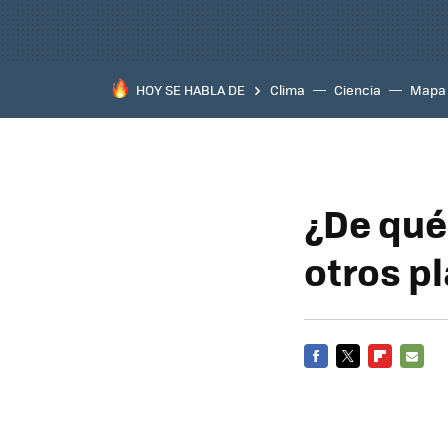
HOY SE HABLA DE
Clima
Ciencia
Mapa
¿De qué
otros p
FACEBOOK
TWITTER
FLIPBOARD
E-
MAIL