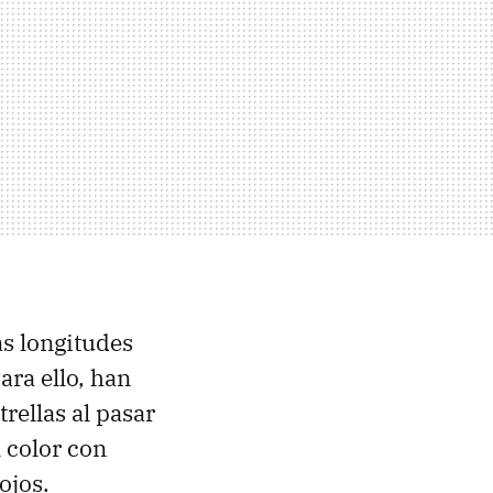
as longitudes
ara ello, han
rellas al pasar
l color con
ojos.