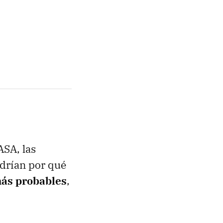
ASA, las
ndrían por qué
 más probables
,