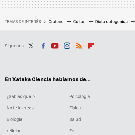
TEMAS DE INTERÉS
Grafeno
Coltán
Dieta cetogenica
Síguenos
Twit
Fac
You
Inst
RSS
Flip
ter
ebo
tub
agr
boa
ok
e
am
rd
En Xataka Ciencia hablamos de...
¿Sabías que...?
Psicología
No te lo creas
Física
Biología
Salud
religion
Fe