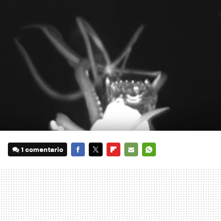
1 comentario
FACEBOOK
TWITTER
FLIPBOARD
E-
WHATSAPP
MAIL