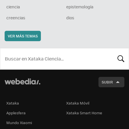
ciencia
epistemología
creencias
dios
VER MÁS TEMAS
BUSCA
SUBIR
Xataka
Xataka Móvil
Applesfera
Xataka Smart Home
Mundo Xiaomi