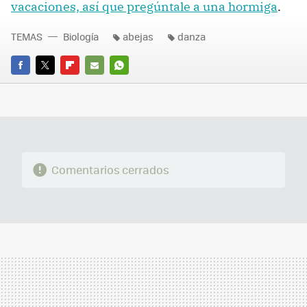
vacaciones, así que pregúntale a una hormiga
.
TEMAS
Biología
abejas
danza
FACEBOOK
TWITTER
FLIPBOARD
E-
WHATSAPP
MAIL
Comentarios cerrados