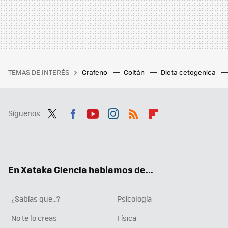
TEMAS DE INTERÉS
Grafeno
Coltán
Dieta cetogenica
Síguenos
Twit
Fac
You
Inst
RSS
Flip
ter
ebo
tub
agr
boa
ok
e
am
rd
En Xataka Ciencia hablamos de...
¿Sabías que...?
Psicología
No te lo creas
Física