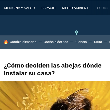
MEDICINA Y SALUD
ESPACIO
MEDIO AMBIENTE
CURIOS
HOY SE HABLA DE
Cambio climático
Coche eléctrico
Ciencia
Dieta
¿Cómo deciden las abejas dónde
instalar su casa?