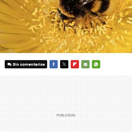
Sin comentarios
FACEBOOK
TWITTER
FLIPBOARD
E-
WHATSAPP
MAIL