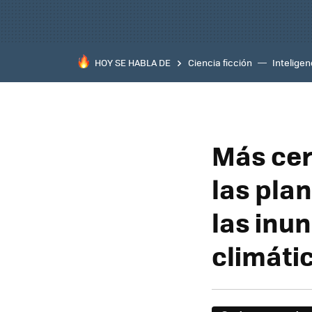
HOY SE HABLA DE
Ciencia ficción
Inteligenc
Más cer
las pla
las inu
climáti