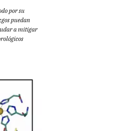
odo por su
azgos puedan
yudar a mitigar
rológicos