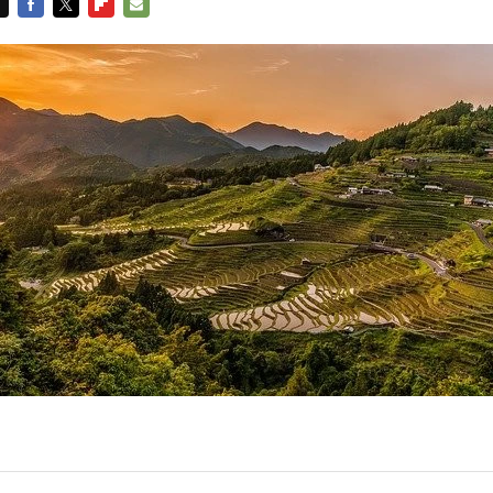
FACEBOOK
TWITTER
FLIPBOARD
E-
MAIL