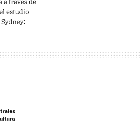
 a través de
el estudio
e Sydney:
trales
cultura