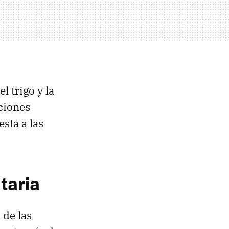
l trigo y la
ciones
sta a las
taria
 de las