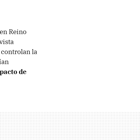
 en Reino
vista
 controlan la
ían
mpacto de