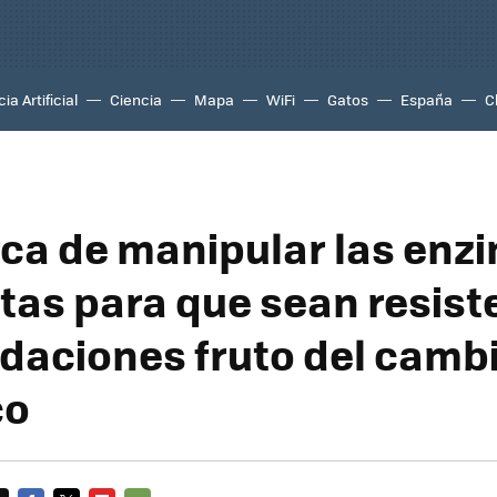
ia Artificial
Ciencia
Mapa
WiFi
Gatos
España
C
ca de manipular las enz
ntas para que sean resist
ndaciones fruto del camb
co