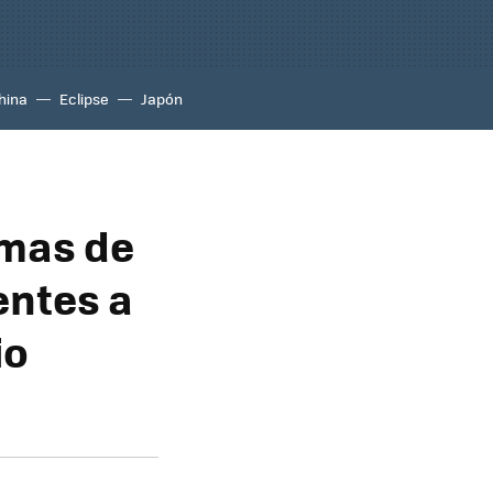
hina
Eclipse
Japón
imas de
entes a
io