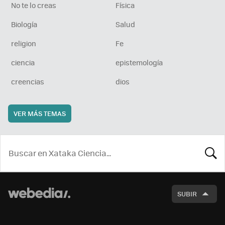
No te lo creas
Física
Biología
Salud
religion
Fe
ciencia
epistemología
creencias
dios
VER MÁS TEMAS
BUSCA
SUBIR