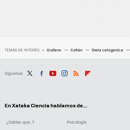
TEMAS DE INTERÉS
Grafeno
Coltán
Dieta cetogenica
Síguenos
Twit
Fac
You
Inst
RSS
Flip
ter
ebo
tub
agr
boa
ok
e
am
rd
En Xataka Ciencia hablamos de...
¿Sabías que...?
Psicología