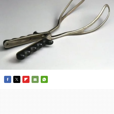
FACEBOOK
TWITTER
FLIPBOARD
E-
WHATSAPP
MAIL