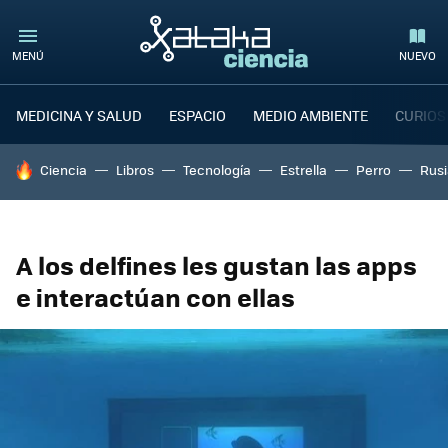
MENÚ
NUEVO
MEDICINA Y SALUD
ESPACIO
MEDIO AMBIENTE
CURIOS
HOY SE HABLA DE
Ciencia
Libros
Tecnología
Estrella
Perro
Rusi
A los delfines les gustan las apps
e interactúan con ellas