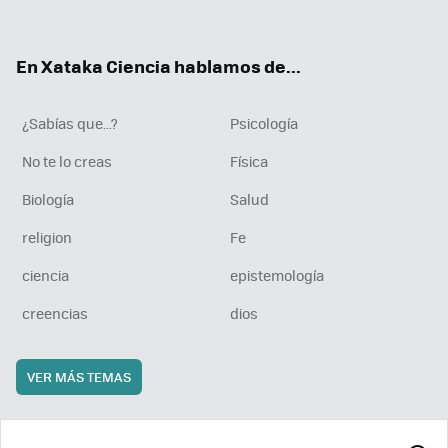
ter
ebo
tub
agr
boa
ok
e
am
rd
En Xataka Ciencia hablamos de...
¿Sabías que...?
Psicología
No te lo creas
Física
Biología
Salud
religion
Fe
ciencia
epistemología
creencias
dios
VER MÁS TEMAS