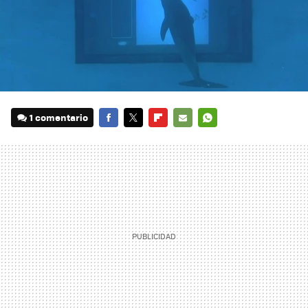
1 comentario
FACEBOOK
TWITTER
FLIPBOARD
E-
WHATSAPP
MAIL