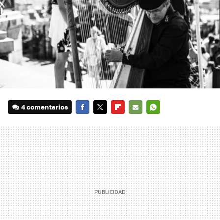
4 comentarios
FACEBOOK
TWITTER
FLIPBOARD
E-
WHATSAPP
MAIL