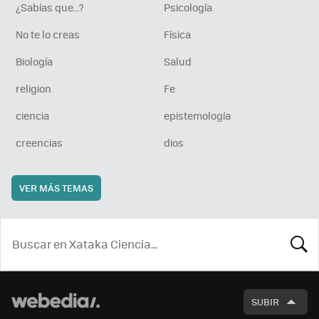
¿Sabías que...?
Psicología
No te lo creas
Física
Biología
Salud
religion
Fe
ciencia
epistemología
creencias
dios
VER MÁS TEMAS
BUSCA
SUBIR