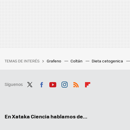
TEMAS DE INTERÉS
Grafeno
Coltán
Dieta cetogenica
Síguenos
Twit
Fac
You
Inst
RSS
Flip
ter
ebo
tub
agr
boa
ok
e
am
rd
En Xataka Ciencia hablamos de...