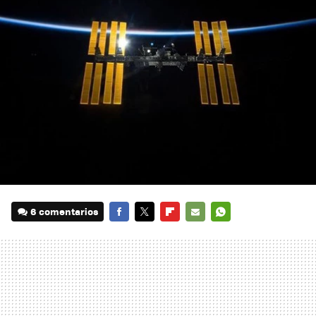
6 comentarios
FACEBOOK
TWITTER
FLIPBOARD
E-
WHATSAPP
MAIL