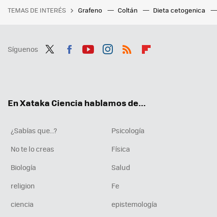
TEMAS DE INTERÉS
Grafeno
Coltán
Dieta cetogenica
Síguenos
Twit
Fac
You
Inst
RSS
Flip
ter
ebo
tub
agr
boa
ok
e
am
rd
En Xataka Ciencia hablamos de...
¿Sabías que...?
Psicología
No te lo creas
Física
Biología
Salud
religion
Fe
ciencia
epistemología