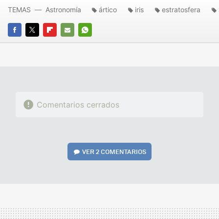
TEMAS
Astronomía
ártico
iris
estratosfera
FACEBOOK
TWITTER
FLIPBOARD
E-
WHATSAPP
MAIL
Comentarios cerrados
VER
2 COMENTARIOS