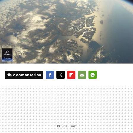
2 comentarios
FACEBOOK
TWITTER
FLIPBOARD
E-
WHATSAPP
MAIL