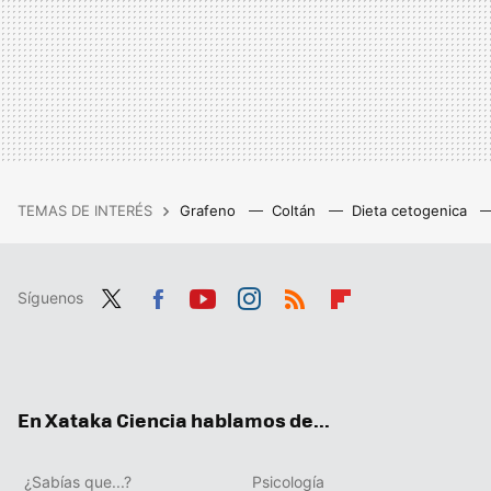
TEMAS DE INTERÉS
Grafeno
Coltán
Dieta cetogenica
Síguenos
Twit
Fac
You
Inst
RSS
Flip
ter
ebo
tub
agr
boa
ok
e
am
rd
En Xataka Ciencia hablamos de...
¿Sabías que...?
Psicología