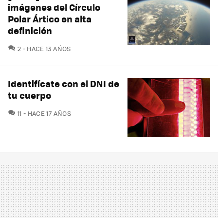
imágenes del Círculo
Polar Ártico en alta
definición
COMENTARIOS
2
HACE 13 AÑOS
Identifícate con el DNI de
tu cuerpo
COMENTARIOS
11
HACE 17 AÑOS