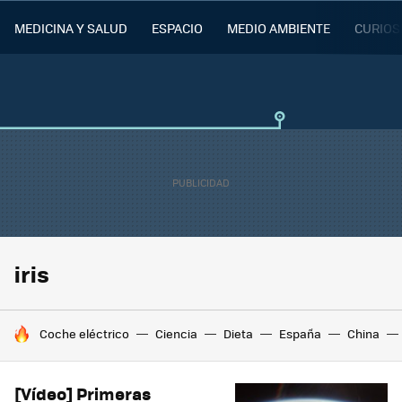
MEDICINA Y SALUD
ESPACIO
MEDIO AMBIENTE
CURIOS
iris
HOY SE HABLA DE
Coche eléctrico
Ciencia
Dieta
España
China
[Vídeo] Primeras