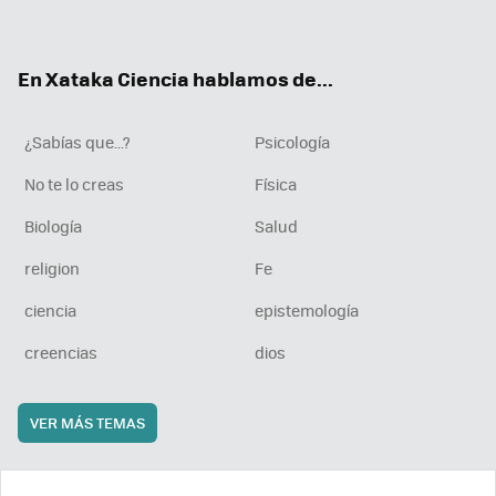
ter
ebo
tub
agr
boa
ok
e
am
rd
En Xataka Ciencia hablamos de...
¿Sabías que...?
Psicología
No te lo creas
Física
Biología
Salud
religion
Fe
ciencia
epistemología
creencias
dios
VER MÁS TEMAS