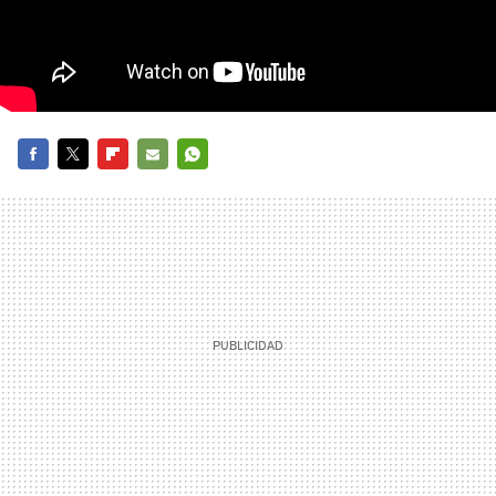
FACEBOOK
TWITTER
FLIPBOARD
E-
WHATSAPP
MAIL