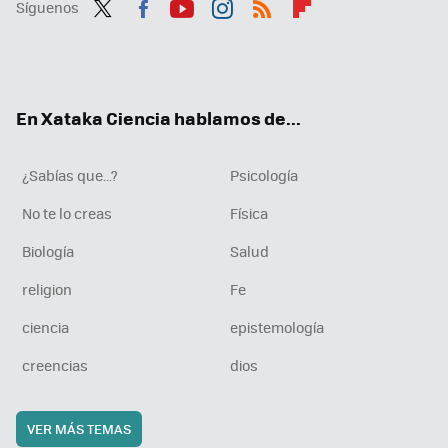
Síguenos
Twit
Fac
You
Inst
RSS
Flip
ter
ebo
tub
agr
boa
ok
e
am
rd
En Xataka Ciencia hablamos de...
¿Sabías que...?
Psicología
No te lo creas
Física
Biología
Salud
religion
Fe
ciencia
epistemología
creencias
dios
VER MÁS TEMAS