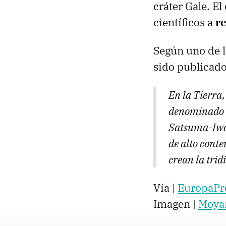
cráter Gale. El
científicos a
re
Según uno de l
sido publicado
En la Tierra,
denominado v
Satsuma-Iwoj
de alto cont
crean la trid
Vía |
EuropaPr
Imagen |
Moya