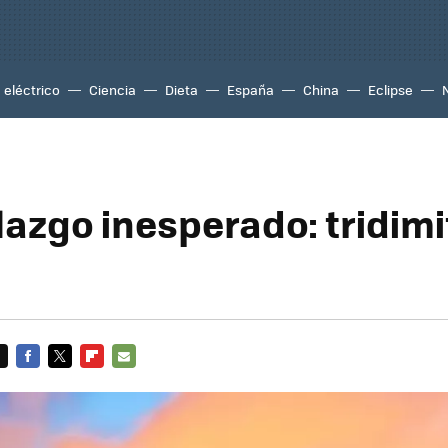
eléctrico
Ciencia
Dieta
España
China
Eclipse
lazgo inesperado: tridimi
FACEBOOK
TWITTER
FLIPBOARD
E-
MAIL