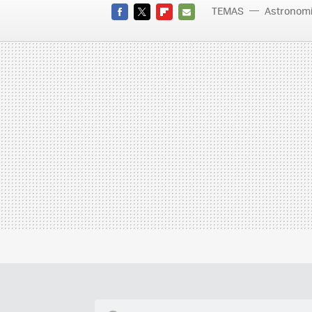
TEMAS
Astronom
FACEBOOK
TWITTER
FLIPBOARD
E-
MAIL