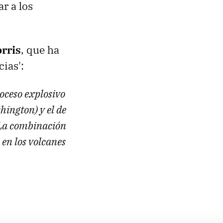
r a los
rris
, que ha
ias':
roceso explosivo
ington) y el de
 La combinación
 en los volcanes