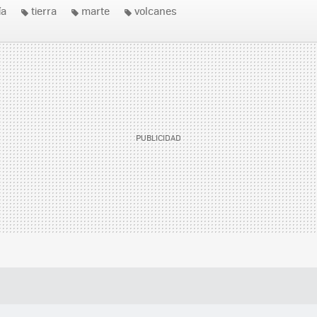
ía
tierra
marte
volcanes