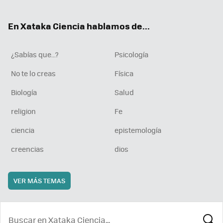
ter
ebo
tub
agr
boa
ok
e
am
rd
En Xataka Ciencia hablamos de...
¿Sabías que...?
Psicología
No te lo creas
Física
Biología
Salud
religion
Fe
ciencia
epistemología
creencias
dios
VER MÁS TEMAS