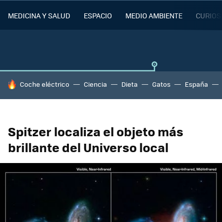
MEDICINA Y SALUD
ESPACIO
MEDIO AMBIENTE
CURIOS
HOY SE HABLA DE
Coche eléctrico
Ciencia
Dieta
Gatos
España
Spitzer localiza el objeto más
brillante del Universo local