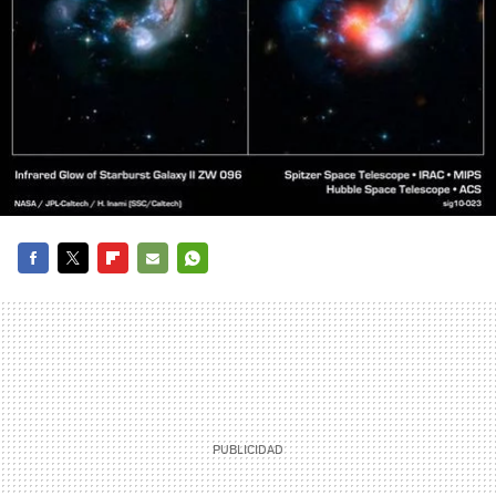
FACEBOOK
TWITTER
FLIPBOARD
E-
WHATSAPP
MAIL