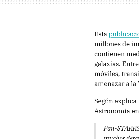
Esta
publicaci
millones de imá
contienen medi
galaxias. Entre
móviles, transi
amenazar a la 
Según explica
Astronomía en 
Pan-STARRS D
muchos descu