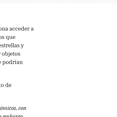
ona acceder a
gos que
strellas y
r objetos
ue podrían
to de
ómicos, con
in embargo,