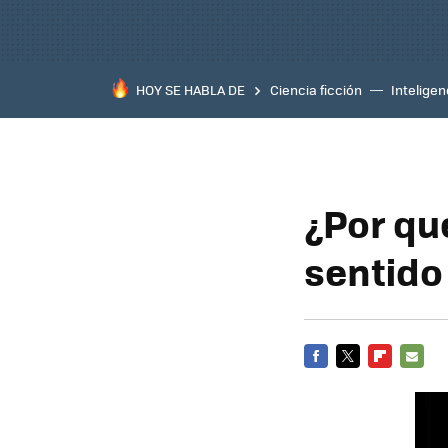
HOY SE HABLA DE
Ciencia ficción
Inteligenc
¿Por qu
sentido
FACEBOOK
TWITTER
FLIPBOARD
E-
MAIL