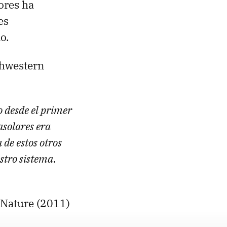
ores ha
es
o.
rthwestern
o desde el primer
asolares era
 de estos otros
stro sistema.
 Nature (2011)