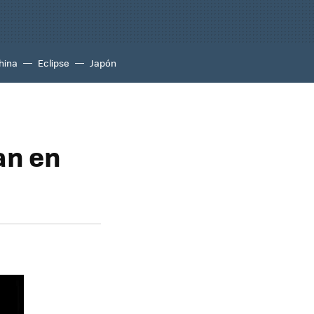
hina
Eclipse
Japón
an en