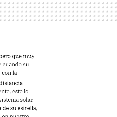
, pero que muy
te cuando su
 con la
 distancia
nte, éste lo
istema solar,
de su estrella,
l en nuestro