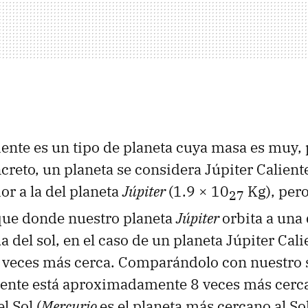
iente es un tipo de planeta cuya masa es muy
creto, un planeta se considera Júpiter Calien
or a la del planeta
Júpiter
(1.9 × 10
Kg), pero
27
que donde nuestro planeta
Júpiter
orbita a una
a del sol, en el caso de un planeta Júpiter Calie
 veces más cerca. Comparándolo con nuestro s
iente está aproximadamente 8 veces más cerca 
el Sol (
Mercurio
es el planeta más cercano al So