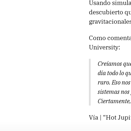
Usando simulac
descubierto q
gravitacionale
Como coment
University:
Creíamos que 
día todo lo q
raro. Eso nos
sistemas nos 
Ciertamente,
Vía | “Hot Jup