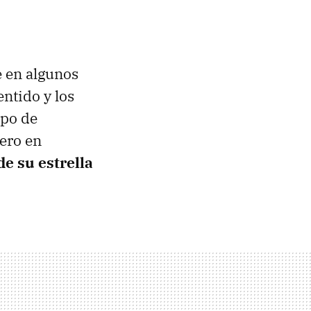
e en algunos
entido y los
ipo de
mero en
e su estrella