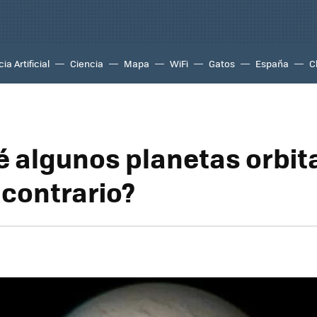
ia Artificial
Ciencia
Mapa
WiFi
Gatos
España
C
é algunos planetas orbit
 contrario?