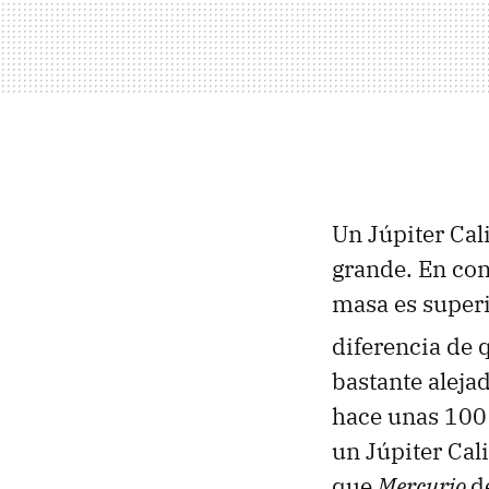
Un Júpiter Cal
grande. En con
masa es superi
diferencia de 
bastante alejad
hace unas 100
un Júpiter Cal
que
Mercurio
d