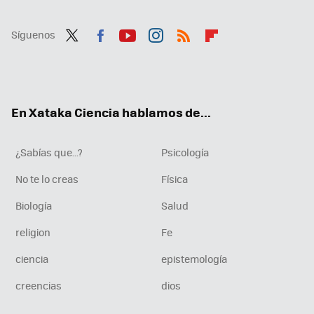
Síguenos
Twit
Fac
You
Inst
RSS
Flip
ter
ebo
tub
agr
boa
ok
e
am
rd
En Xataka Ciencia hablamos de...
¿Sabías que...?
Psicología
No te lo creas
Física
Biología
Salud
religion
Fe
ciencia
epistemología
creencias
dios