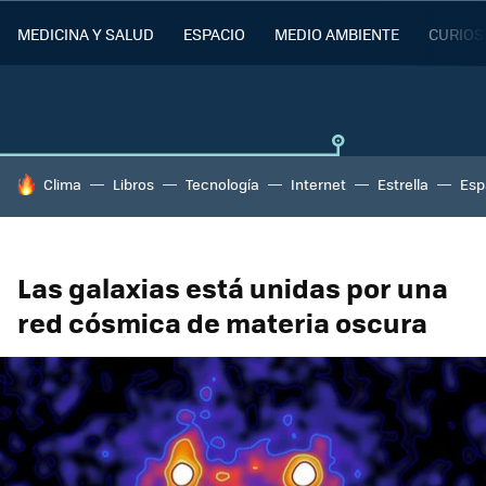
MEDICINA Y SALUD
ESPACIO
MEDIO AMBIENTE
CURIOS
HOY SE HABLA DE
Clima
Libros
Tecnología
Internet
Estrella
Esp
Las galaxias está unidas por una
red cósmica de materia oscura