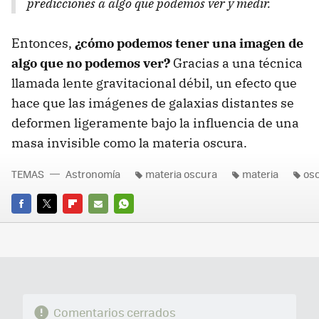
predicciones a algo que podemos ver y medir.
Entonces,
¿cómo podemos tener una imagen de
algo que no podemos ver?
Gracias a una técnica
llamada lente gravitacional débil, un efecto que
hace que las imágenes de galaxias distantes se
deformen ligeramente bajo la influencia de una
masa invisible como la materia oscura.
TEMAS
Astronomía
materia oscura
materia
os
FACEBOOK
TWITTER
FLIPBOARD
E-
WHATSAPP
MAIL
Comentarios cerrados