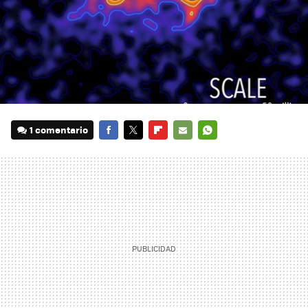
1 comentario
FACEBOOK
TWITTER
FLIPBOARD
E-
WHATSAPP
MAIL