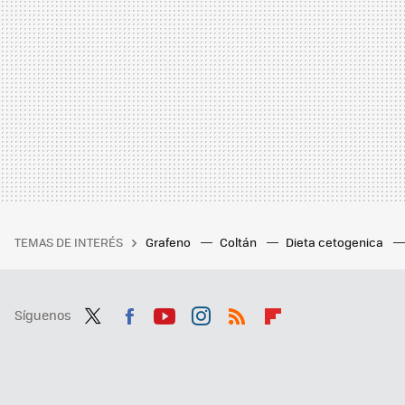
TEMAS DE INTERÉS
Grafeno
Coltán
Dieta cetogenica
Síguenos
Twit
Fac
You
Inst
RSS
Flip
ter
ebo
tub
agr
boa
ok
e
am
rd