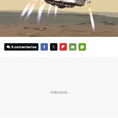
5 comentarios
FACEBOOK
TWITTER
FLIPBOARD
E-
WHATSAPP
MAIL