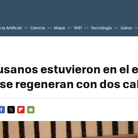
ia Artificial
Ciencia
Mapa
WiFi
Tecnología
Gatos
usanos estuvieron en el 
 se regeneran con dos c
FACEBOOK
TWITTER
FLIPBOARD
E-
MAIL