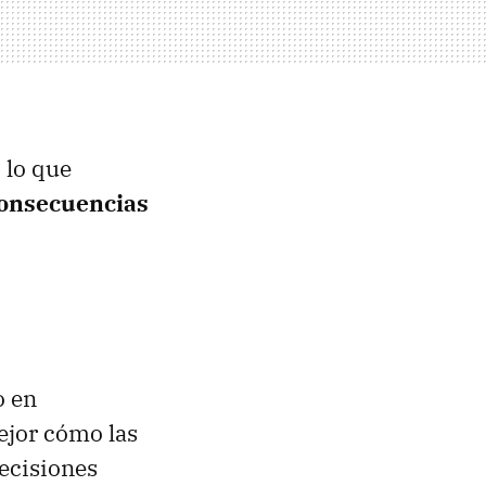
 lo que
consecuencias
o en
ejor cómo las
decisiones