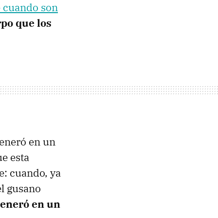
e cuando son
rpo que los
generó en un
e esta
e: cuando, ya
el gusano
generó en un