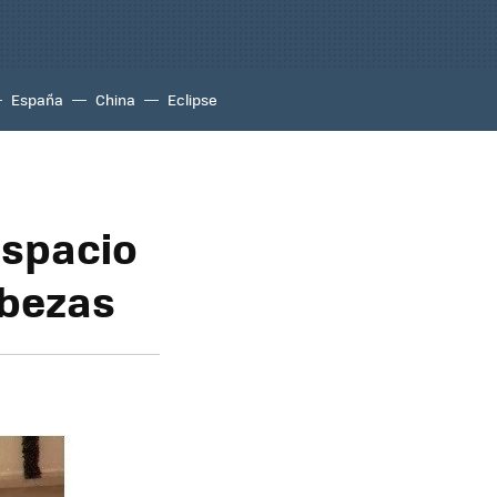
España
China
Eclipse
espacio
abezas