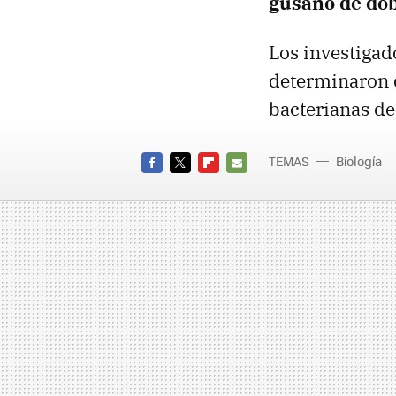
gusano de dob
Los investigad
determinaron q
bacterianas de
TEMAS
Biología
FACEBOOK
TWITTER
FLIPBOARD
E-
MAIL