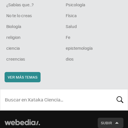
¿Sabías que...?
Psicología
No te lo creas
Física
Biología
Salud
religion
Fe
ciencia
epistemología
creencias
dios
VER MÁS TEMAS
BUSCA
SUBIR