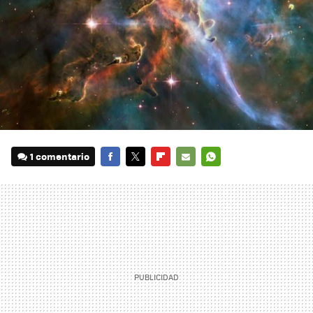
1 comentario
FACEBOOK
TWITTER
FLIPBOARD
E-
WHATSAPP
MAIL