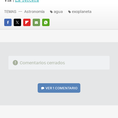
TEMAS
Astronomía
agua
exoplaneta
FACEBOOK
TWITTER
FLIPBOARD
E-
WHATSAPP
MAIL
Comentarios cerrados
VER
1 COMENTARIO