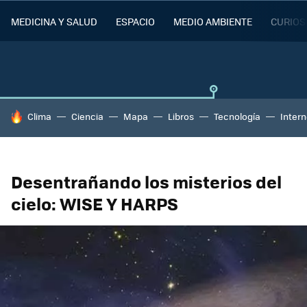
MEDICINA Y SALUD
ESPACIO
MEDIO AMBIENTE
CURIOS
HOY SE HABLA DE
Clima
Ciencia
Mapa
Libros
Tecnología
Intern
Desentrañando los misterios del
cielo: WISE Y HARPS