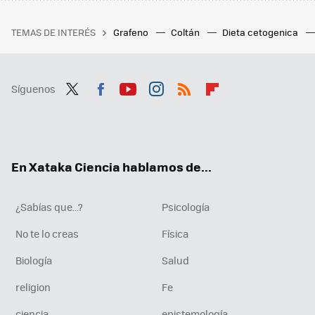
TEMAS DE INTERÉS
Grafeno
Coltán
Dieta cetogenica
Síguenos
Twit
Fac
You
Inst
RSS
Flip
ter
ebo
tub
agr
boa
ok
e
am
rd
En Xataka Ciencia hablamos de...
¿Sabías que...?
Psicología
No te lo creas
Física
Biología
Salud
religion
Fe
ciencia
epistemología