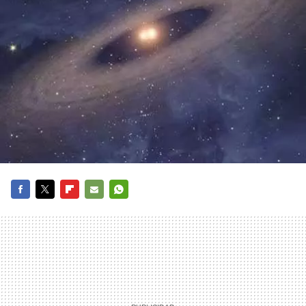
FACEBOOK
TWITTER
FLIPBOARD
E-
WHATSAPP
MAIL