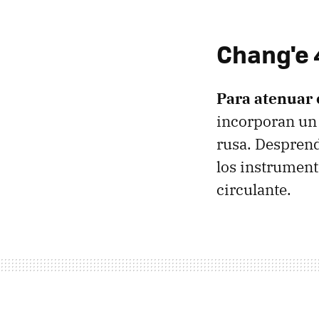
Chang'e 
Para atenuar e
incorporan un
rusa. Desprend
los instrument
circulante.