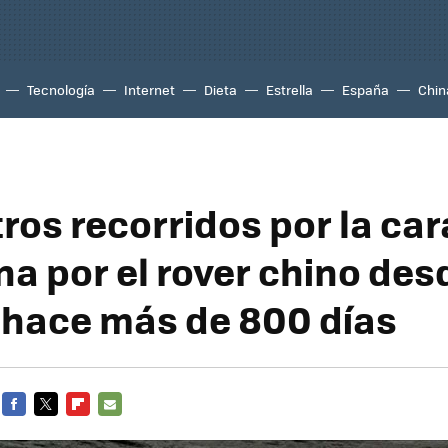
Tecnología
Internet
Dieta
Estrella
España
Chin
ros recorridos por la car
na por el rover chino des
 hace más de 800 días
FACEBOOK
TWITTER
FLIPBOARD
E-