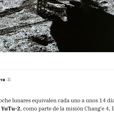
rra
oche lunares equivalen cada uno a unos 14 días
o YuTu-2
, como parte de la misión Chang'e 4, 