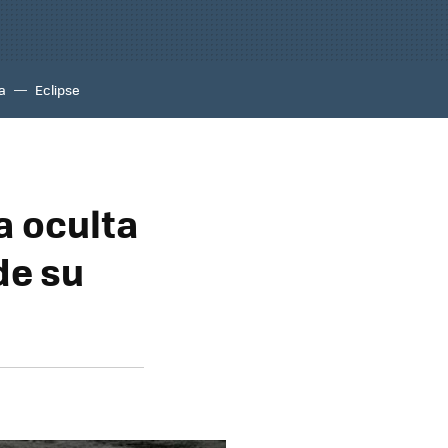
a
Eclipse
a oculta
de su