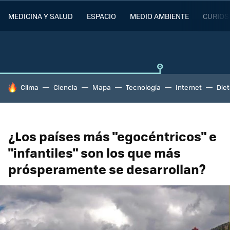
MEDICINA Y SALUD
ESPACIO
MEDIO AMBIENTE
CURIOS
HOY SE HABLA DE
Clima
Ciencia
Mapa
Tecnología
Internet
Die
¿Los países más "egocéntricos" e
"infantiles" son los que más
prósperamente se desarrollan?