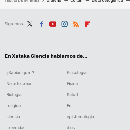
TEMAS DE INTERÉS
Grafeno
Coltán
Dieta cetogenica
Síguenos
Twit
Fac
You
Inst
RSS
Flip
ter
ebo
tub
agr
boa
ok
e
am
rd
En Xataka Ciencia hablamos de...
¿Sabías que...?
Psicología
No te lo creas
Física
Biología
Salud
religion
Fe
ciencia
epistemología
creencias
dios