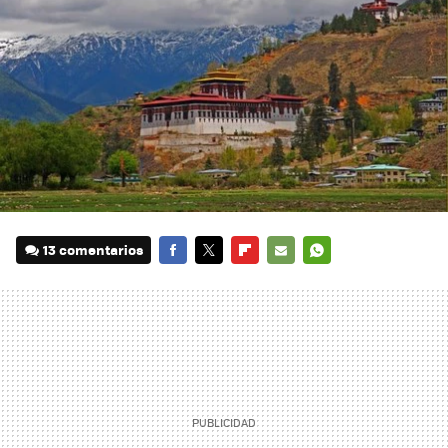
13 comentarios
FACEBOOK
TWITTER
FLIPBOARD
E-
WHATSAPP
MAIL