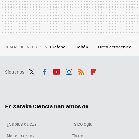
TEMAS DE INTERÉS
Grafeno
Coltán
Dieta cetogenica
Síguenos
Twit
Fac
You
Inst
RSS
Flip
ter
ebo
tub
agr
boa
ok
e
am
rd
En Xataka Ciencia hablamos de...
¿Sabías que...?
Psicología
No te lo creas
Física