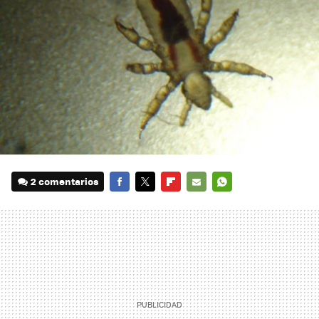
2 comentarios
FACEBOOK
TWITTER
FLIPBOARD
E-
WHATSAPP
MAIL