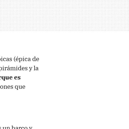
icas (épica de
 pirámides y la
rque es
cones que
s un barco y