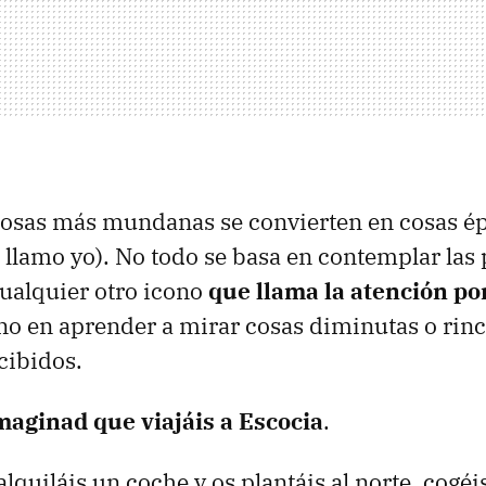
cosas más mundanas se convierten en cosas ép
o llamo yo). No todo se basa en contemplar las
cualquier otro icono
que llama la atención po
ino en aprender a mirar cosas diminutas o rin
cibidos.
maginad que viajáis a Escocia
.
lquiláis un coche y os plantáis al norte, cogéi