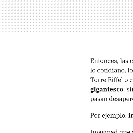
Entonces, las 
lo cotidiano, l
Torre Eiffel o 
gigantesco
, s
pasan desaper
Por ejemplo,
i
Imaginad que a