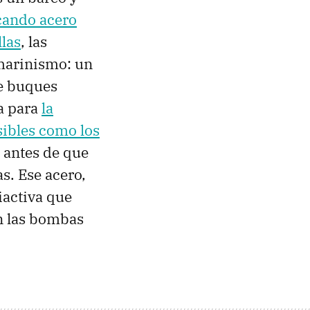
ando acero
llas
, las
bmarinismo: un
de buques
a para
la
ibles como los
o antes de que
s. Ese acero,
iactiva que
an las bombas