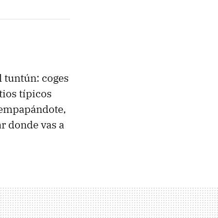
l tuntún: coges
tios típicos
 empapándote,
gar donde vas a