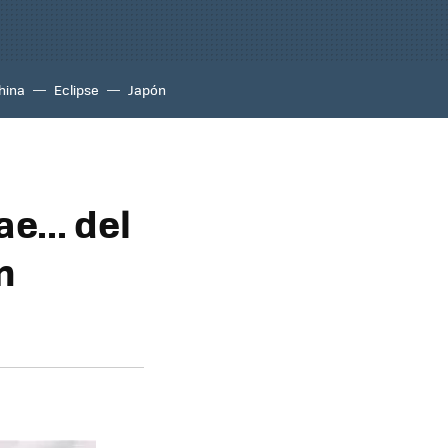
hina
Eclipse
Japón
e... del
n