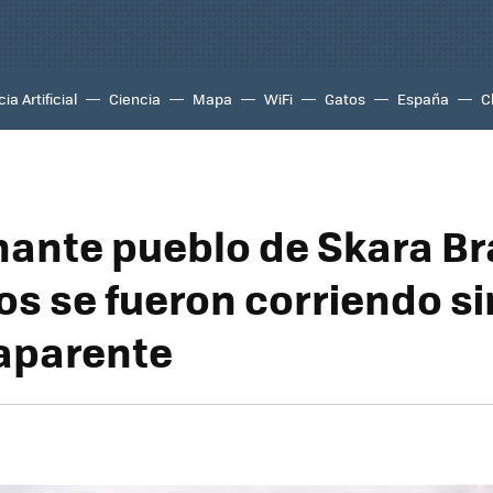
ia Artificial
Ciencia
Mapa
WiFi
Gatos
España
C
nante pueblo de Skara Bra
os se fueron corriendo si
aparente