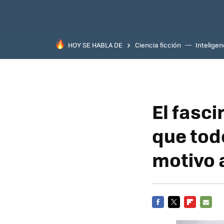
HOY SE HABLA DE
Ciencia ficción
Inteligenc
El fasci
que tod
motivo 
FACEBOOK
TWITTER
FLIPBOARD
E-