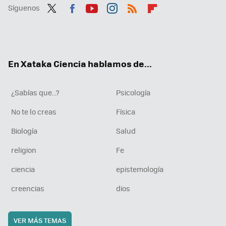
Síguenos
Twit
Fac
You
Inst
RSS
Flip
ter
ebo
tub
agr
boa
ok
e
am
rd
En Xataka Ciencia hablamos de...
¿Sabías que...?
Psicología
No te lo creas
Física
Biología
Salud
religion
Fe
ciencia
epistemología
creencias
dios
VER MÁS TEMAS