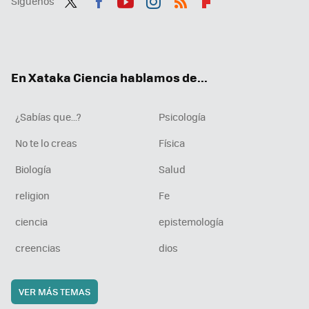
Síguenos
Twit
Fac
You
Inst
RSS
Flip
ter
ebo
tub
agr
boa
ok
e
am
rd
En Xataka Ciencia hablamos de...
¿Sabías que...?
Psicología
No te lo creas
Física
Biología
Salud
religion
Fe
ciencia
epistemología
creencias
dios
VER MÁS TEMAS