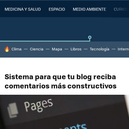
MEDICINA Y SALUD
ESPACIO
MEDIO AMBIENTE
CURIOS
HOY SE HABLA DE
Clima
Ciencia
Mapa
Libros
Tecnología
Intern
Sistema para que tu blog reciba
comentarios más constructivos