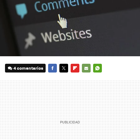
4 comentarios
FACEBOOK
TWITTER
FLIPBOARD
E-
WHATSAPP
MAIL