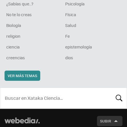
¿Sabías que...?
Psicología
No te lo creas
Física
Biología
Salud
religion
Fe
ciencia
epistemología
creencias
dios
VER MÁS TEMAS
BUSCA
SUBIR