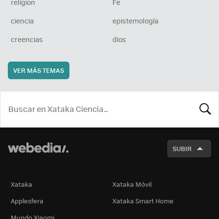
religion
Fe
ciencia
epistemología
creencias
dios
VER MÁS TEMAS
BUSCA
SUBIR
Xataka
Xataka Móvil
Applesfera
Xataka Smart Home
Mundo Xiaomi