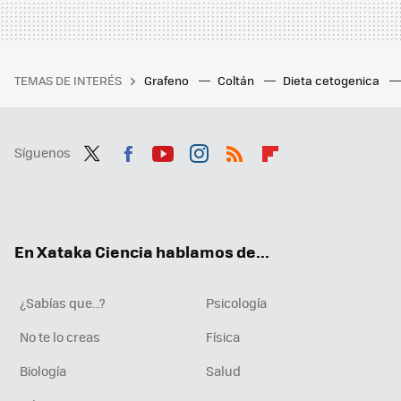
TEMAS DE INTERÉS
Grafeno
Coltán
Dieta cetogenica
Síguenos
Twit
Fac
You
Inst
RSS
Flip
ter
ebo
tub
agr
boa
ok
e
am
rd
En Xataka Ciencia hablamos de...
¿Sabías que...?
Psicología
No te lo creas
Física
Biología
Salud