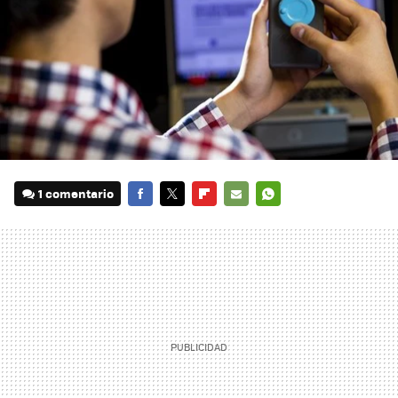
1 comentario
FACEBOOK
TWITTER
FLIPBOARD
E-
WHATSAPP
MAIL