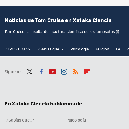
Noticias de Tom Cruise en Xataka Ciencia
Tom Cruise:La insultante incultura científica de los famosetes (I)
OTROS TEMAS:
¿Sabías que...?
Psicología
religion
Fe
Síguenos
Twit
Fac
You
Inst
RSS
Flip
ter
ebo
tub
agr
boa
ok
e
am
rd
En Xataka Ciencia hablamos de...
¿Sabías que...?
Psicología