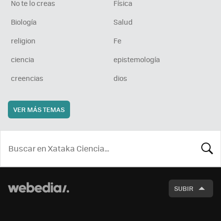
No te lo creas
Física
Biología
Salud
religion
Fe
ciencia
epistemología
creencias
dios
VER MÁS TEMAS
BUSCA
SUBIR