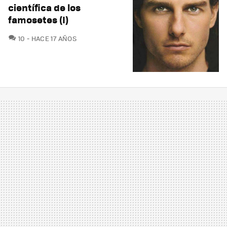
científica de los
famosetes (I)
COMENTARIOS
10
HACE 17 AÑOS