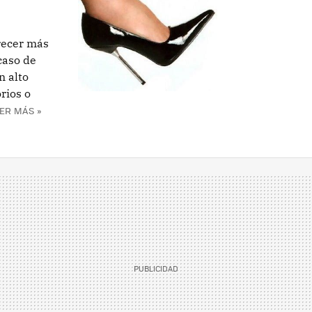
arecer más
caso de
n alto
rios o
ER MÁS »