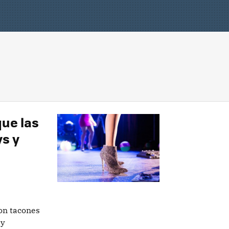
que las
s y
con tacones
 y