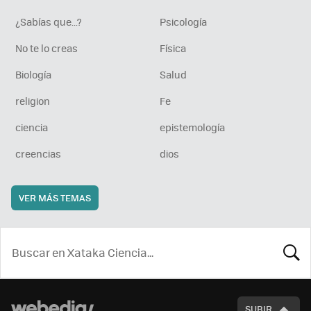
¿Sabías que...?
Psicología
No te lo creas
Física
Biología
Salud
religion
Fe
ciencia
epistemología
creencias
dios
VER MÁS TEMAS
BUSCA
SUBIR