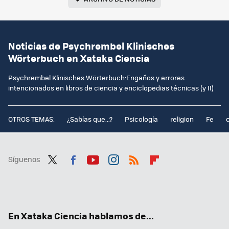
Noticias de Psychrembel Klinisches
Wörterbuch en Xataka Ciencia
Psychrembel Klinisches Wörterbuch:Engaños y errores
intencionados en libros de ciencia y enciclopedias técnicas (y II)
OTROS TEMAS:
¿Sabías que...?
Psicología
religion
Fe
Síguenos
Twit
Fac
You
Inst
RSS
Flip
ter
ebo
tub
agr
boa
ok
e
am
rd
En Xataka Ciencia hablamos de...