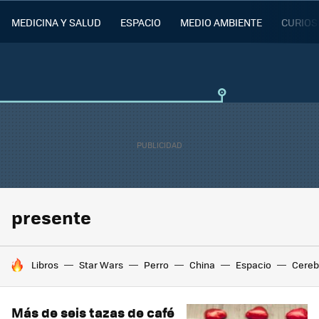
MEDICINA Y SALUD
ESPACIO
MEDIO AMBIENTE
CURIOS
presente
HOY SE HABLA DE
Libros
Star Wars
Perro
China
Espacio
Cereb
Más de seis tazas de café