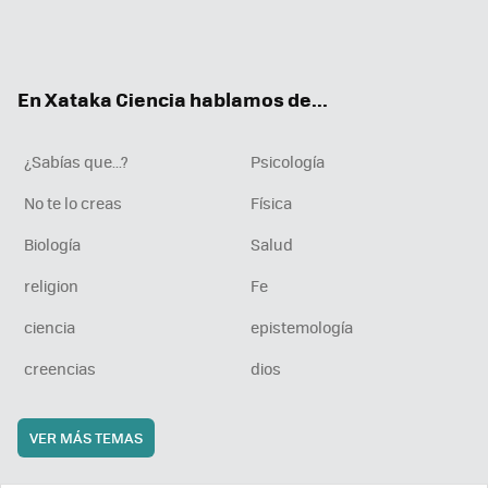
Twit
Fac
You
Inst
RSS
Flip
ter
ebo
tub
agr
boa
ok
e
am
rd
En Xataka Ciencia hablamos de...
¿Sabías que...?
Psicología
No te lo creas
Física
Biología
Salud
religion
Fe
ciencia
epistemología
creencias
dios
VER MÁS TEMAS