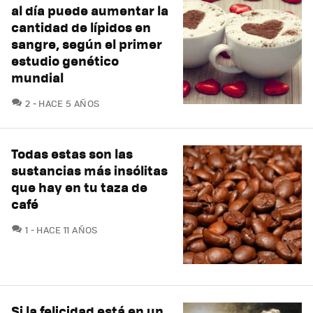
al día puede aumentar la
cantidad de lípidos en
sangre, según el primer
estudio genético
mundial
COMENTARIOS
2
HACE 5 AÑOS
Todas estas son las
sustancias más insólitas
que hay en tu taza de
café
COMENTARIOS
1
HACE 11 AÑOS
Si la felicidad está en un